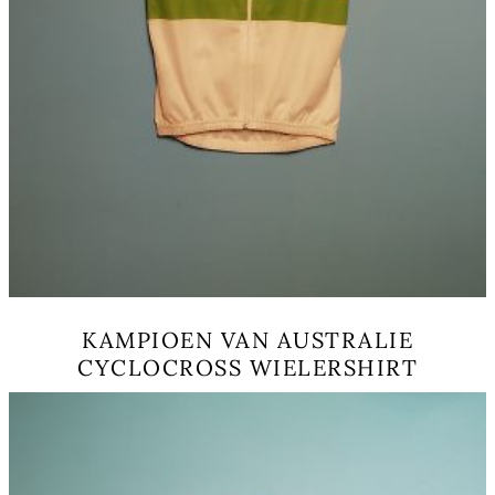
KAMPIOEN VAN AUSTRALIE
CYCLOCROSS WIELERSHIRT
Questo
prodotto
ha
più
varianti.