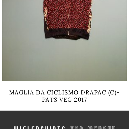
MAGLIA DA CICLISMO DRAPAC (C)-
PATS VEG 2017
Questo
prodotto
ha
più
varianti.