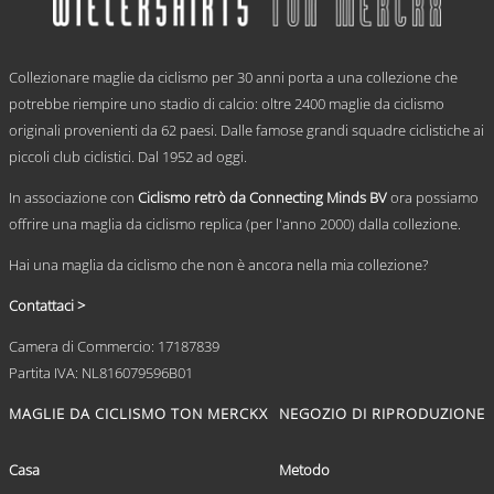
Le
opzioni
.
possono
Collezionare maglie da ciclismo per 30 anni porta a una collezione che
essere
scelte
potrebbe riempire uno stadio di calcio: oltre 2400 maglie da ciclismo
nella
originali provenienti da 62 paesi. Dalle famose grandi squadre ciclistiche ai
pagina
piccoli club ciclistici. Dal 1952 ad oggi.
del
prodotto
In associazione con
Ciclismo retrò da Connecting Minds BV
ora possiamo
offrire una maglia da ciclismo replica (per l'anno 2000) dalla collezione.
Hai una maglia da ciclismo che non è ancora nella mia collezione?
Contattaci >
Camera di Commercio: 17187839
Partita IVA: NL816079596B01
MAGLIE DA CICLISMO TON MERCKX
NEGOZIO DI RIPRODUZIONE
Casa
Metodo