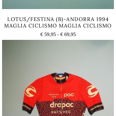
LOTUS/FESTINA (B)-ANDORRA 1994
MAGLIA CICLISMO MAGLIA CICLISMO
Fascia
€
59,95
-
€
69,95
di
Questo
prezzo:
prodotto
ha
da
più
€ 59,95
varianti.
a
Le
€ 69,95
opzioni
possono
essere
scelte
nella
pagina
del
prodotto