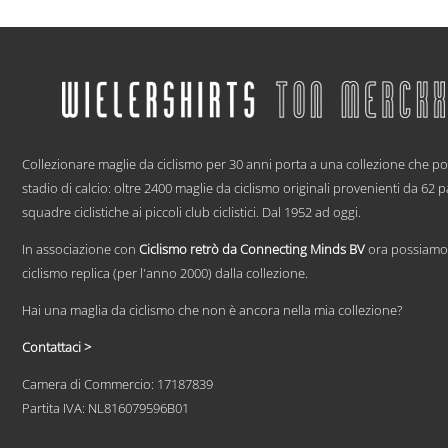
prodotto
ha
più
varianti.
Le
opzioni
possono
essere
.
scelte
Collezionare maglie da ciclismo per 30 anni porta a una collezione che p
nella
pagina
stadio di calcio: oltre 2400 maglie da ciclismo originali provenienti da 62 
del
squadre ciclistiche ai piccoli club ciclistici. Dal 1952 ad oggi.
prodotto
In associazione con
Ciclismo retrò da Connecting Minds BV
ora possiamo 
ciclismo replica (per l'anno 2000) dalla collezione.
Hai una maglia da ciclismo che non è ancora nella mia collezione?
Contattaci >
Camera di Commercio: 17187839
Partita IVA: NL816079596B01