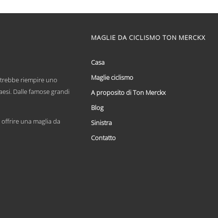
di
Questo
prezzo:
prodotto
ha
da
più
MAGLIE DA CICLISMO TON MERCKX
€ 59,95
varianti.
a
Le
€ 69,95
opzioni
Casa
possono
Maglie ciclismo
essere
otrebbe riempire uno
scelte
paesi. Dalle famose grandi
A proposito di Ton Merckx
nella
pagina
Blog
del
offrire una maglia da
Sinistra
prodotto
Contatto