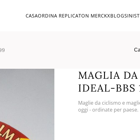
CASA
ORDINA REPLICA
TON MERCKX
BLOG
SINIS
99
Ca
MAGLIA DA
IDEAL-BBS 
Maglie da ciclismo e magli
oggi - ordinate per paese.