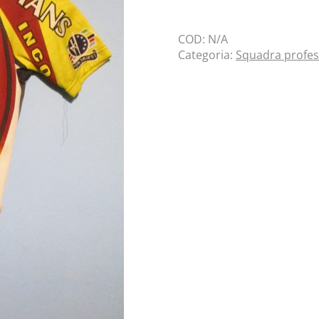
COD:
N/A
Categoria:
Squadra profes