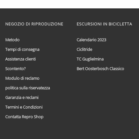
di
Questo
prezzo:
prodotto
ha
da
più
NEGOZIO DI RIPRODUZIONE
ESCURSIONI IN BICICLETTA
€ 59,95
varianti.
a
Le
€ 69,95
opzioni
Metodo
Calendario 2023
possono
Tempi di consegna
Ciclitride
essere
scelte
Assistenza clienti
TC Guglielmina
nella
pagina
Scontento?
Bert Oosterbosch Classico
del
Modulo di reclamo
prodotto
politica sulla riservatezza
Garanzia e reclami
Termini e Condizioni
Contatta Repro Shop