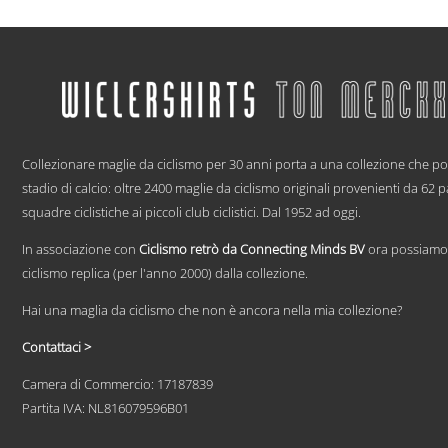
di
Questo
prezzo:
prodotto
ha
da
più
€ 59,95
varianti.
a
Le
€ 69,95
opzioni
.
possono
essere
Collezionare maglie da ciclismo per 30 anni porta a una collezione che p
scelte
stadio di calcio: oltre 2400 maglie da ciclismo originali provenienti da 62 
nella
squadre ciclistiche ai piccoli club ciclistici. Dal 1952 ad oggi.
pagina
del
In associazione con
Ciclismo retrò da Connecting Minds BV
ora possiamo 
prodotto
ciclismo replica (per l'anno 2000) dalla collezione.
Hai una maglia da ciclismo che non è ancora nella mia collezione?
Contattaci >
Camera di Commercio: 17187839
Partita IVA: NL816079596B01