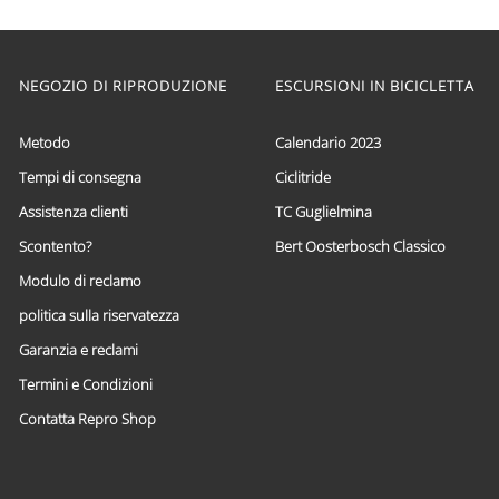
prezzo:
prodotto
ha
da
più
€ 59,95
varianti.
a
NEGOZIO DI RIPRODUZIONE
ESCURSIONI IN BICICLETTA
Le
€ 69,95
opzioni
possono
Metodo
Calendario 2023
essere
scelte
Tempi di consegna
Ciclitride
nella
Assistenza clienti
TC Guglielmina
pagina
del
Scontento?
Bert Oosterbosch Classico
prodotto
Modulo di reclamo
politica sulla riservatezza
Garanzia e reclami
Termini e Condizioni
Contatta Repro Shop