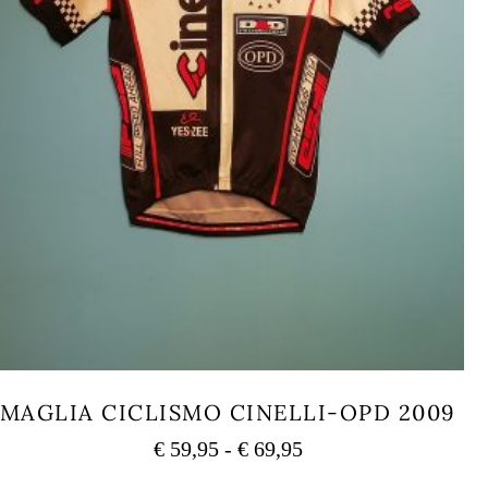
MAGLIA CICLISMO CINELLI-OPD 2009
Fascia
€
59,95
-
€
69,95
di
Questo