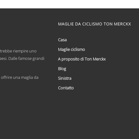
di
Questo
prezzo:
prodotto
ha
da
più
MAGLIE DA CICLISMO TON MERCKX
€ 59,95
varianti.
a
Le
€ 69,95
opzioni
Casa
possono
Maglie ciclismo
essere
otrebbe riempire uno
scelte
paesi. Dalle famose grandi
A proposito di Ton Merckx
nella
pagina
Blog
del
offrire una maglia da
Sinistra
prodotto
Contatto