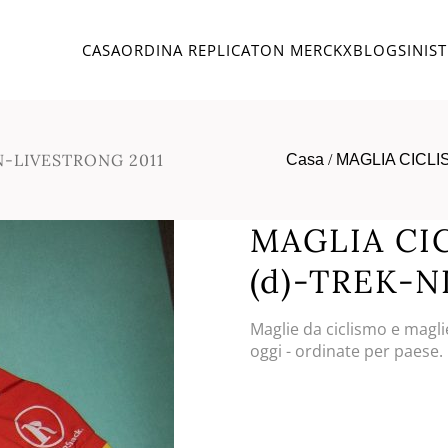
CASA
ORDINA REPLICA
TON MERCKX
BLOG
SINIS
N-LIVESTRONG 2011
Casa
/
MAGLIA CICLI
MAGLIA CI
(d)-TREK-N
Maglie da ciclismo e magli
oggi - ordinate per paese.