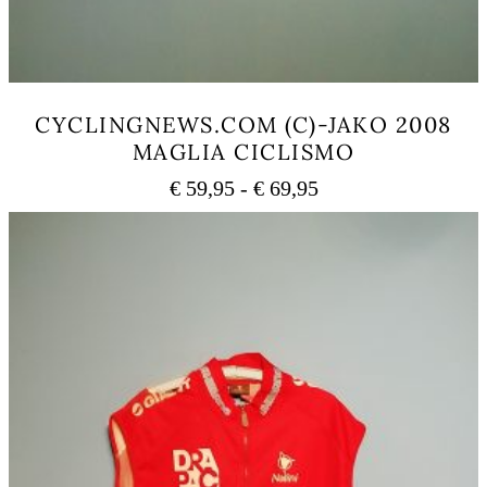
CYCLINGNEWS.COM (C)-JAKO 2008
MAGLIA CICLISMO
Fascia
€
59,95
-
€
69,95
di
Questo
prezzo:
prodotto
ha
da
più
€ 59,95
varianti.
a
Le
€ 69,95
opzioni
possono
essere
scelte
nella
pagina
del
prodotto