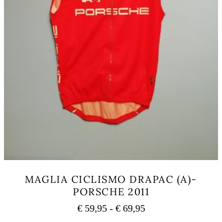
MAGLIA CICLISMO DRAPAC (A)-
PORSCHE 2011
Fascia
€
59,95
-
€
69,95
di