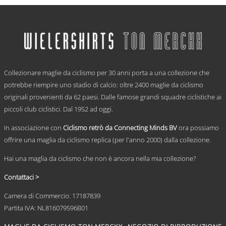
Questo
prezzo:
prodotto
ha
da
più
€ 59,95
varianti.
a
Le
€ 69,95
opzioni
.
possono
Collezionare maglie da ciclismo per 30 anni porta a una collezione che
essere
scelte
potrebbe riempire uno stadio di calcio: oltre 2400 maglie da ciclismo
nella
originali provenienti da 62 paesi. Dalle famose grandi squadre ciclistiche ai
pagina
piccoli club ciclistici. Dal 1952 ad oggi.
del
prodotto
In associazione con
Ciclismo retrò da Connecting Minds BV
ora possiamo
offrire una maglia da ciclismo replica (per l'anno 2000) dalla collezione.
Hai una maglia da ciclismo che non è ancora nella mia collezione?
Contattaci >
Camera di Commercio: 17187839
Partita IVA: NL816079596B01