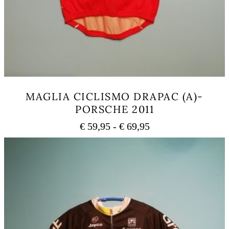
MAGLIA CICLISMO DRAPAC (A)-
PORSCHE 2011
Fascia
€
59,95
-
€
69,95
di
Questo
prezzo:
prodotto
ha
da
più
€ 59,95
varianti.
a
Le
€ 69,95
opzioni
possono
essere
scelte