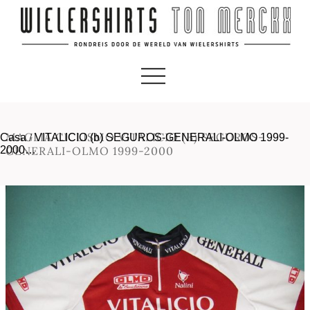
MAGLIA CICLISMO VITALICIO (B) SEGUROS-
Casa
/
VITALICIO (b) SEGUROS-GENERALI-OLMO 1999-
2000…
GENERALI-OLMO 1999-2000