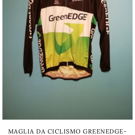
nella
pagina
del
prodotto
MAGLIA DA CICLISMO GREENEDGE-