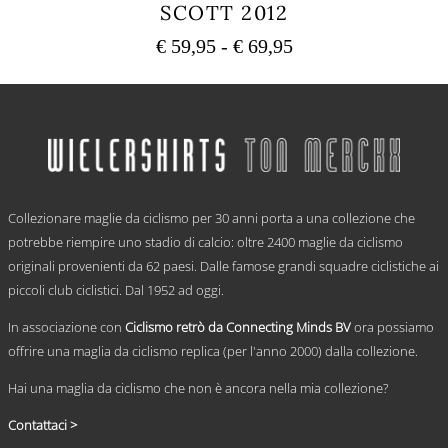
SCOTT 2012
Fascia
€
59,95
-
€
69,95
di
Questo
prezzo:
prodotto
ha
da
più
€ 59,95
varianti.
a
Le
€ 69,95
opzioni
.
possono
Collezionare maglie da ciclismo per 30 anni porta a una collezione che
essere
scelte
potrebbe riempire uno stadio di calcio: oltre 2400 maglie da ciclismo
nella
originali provenienti da 62 paesi. Dalle famose grandi squadre ciclistiche ai
pagina
piccoli club ciclistici. Dal 1952 ad oggi.
del
prodotto
In associazione con
Ciclismo retrò da Connecting Minds BV
ora possiamo
offrire una maglia da ciclismo replica (per l'anno 2000) dalla collezione.
Hai una maglia da ciclismo che non è ancora nella mia collezione?
Contattaci >