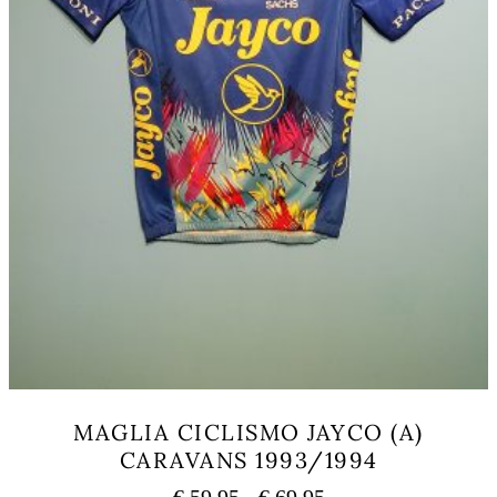
MAGLIA CICLISMO JAYCO (A)
CARAVANS 1993/1994
Fascia
€
59,95
-
€
69,95