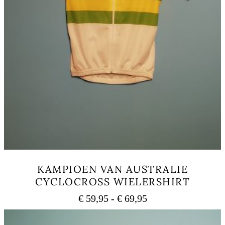
KAMPIOEN VAN AUSTRALIE
CYCLOCROSS WIELERSHIRT
Fascia
€
59,95
-
€
69,95
di
Questo
prezzo:
prodotto