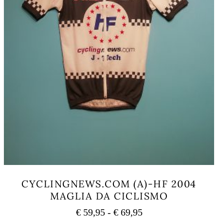
prodotto
CYCLINGNEWS.COM (A)-HF 2004
MAGLIA DA CICLISMO
Fascia
€
59,95
-
€
69,95