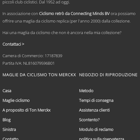
piccoli club ciclistici. Dal 1952 ad oggi.
del
prodotto
In associazione con
Ciclismo retrò da Connecting Minds BV
ora possiamo
offrire una maglia da ciclismo replica (per l'anno 2000) dalla collezione.
Hai una maglia da ciclismo che non è ancora nella mia collezione?
Contattaci >
Camera di Commercio: 17187839
Partita IVA: NL816079596B01
MAGLIE DA CICLISMO TON MERCKX
NEGOZIO DI RIPRODUZIONE
Casa
Metodo
Maglie ciclismo
Tempi di consegna
A proposito di Ton Merckx
Assistenza clienti
Blog
Scontento?
Sinistra
Modulo di reclamo
Contatto
politica sulla riservatezza