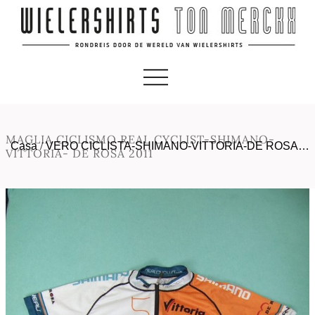
MAGLIA CICLISMO REAL CYCLIST-SHIMANO-
Casa
/
VERO CICLISTA-SHIMANO-VITTORIA-DE ROSA…
VITTORIA- DE ROSA 2011