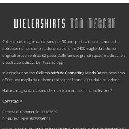
Questo
prezzo:
prodotto
ha
da
più
€ 59,95
varianti.
a
Le
€ 69,95
opzioni
.
possono
Collezionare maglie da ciclismo per 30 anni porta a una collezione che
essere
scelte
potrebbe riempire uno stadio di calcio: oltre 2400 maglie da ciclismo
nella
originali provenienti da 62 paesi. Dalle famose grandi squadre ciclistiche ai
pagina
piccoli club ciclistici. Dal 1952 ad oggi.
del
prodotto
In associazione con
Ciclismo retrò da Connecting Minds BV
ora possiamo
offrire una maglia da ciclismo replica (per l'anno 2000) dalla collezione.
Hai una maglia da ciclismo che non è ancora nella mia collezione?
Contattaci >
Camera di Commercio: 17187839
Partita IVA: NL816079596B01