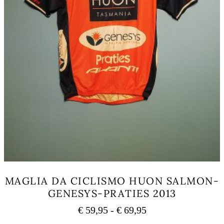
MAGLIA DA CICLISMO HUON SALMON-
GENESYS-PRATIES 2013
Fascia
€
59,95
-
€
69,95
di