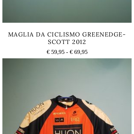
MAGLIA DA CICLISMO GREENEDGE-
SCOTT 2012
Fascia
€
59,95
-
€
69,95
di
Questo
prezzo:
prodotto
ha
da
più
€ 59,95
varianti.
a
Le
€ 69,95
opzioni
possono
essere
scelte
nella
pagina
del
prodotto