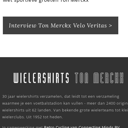
Interview Ton Merckx Velo Veritas >
.
30 jaar wielershirts verzamelen, dat leidt tot een verzameling
waarmee je een voetbalstadion kan vullen - meer dan 2400 origin
wielershirts uit 62 landen. Van bekende grote wielerteams tot kle
wielerclubs. Uit 1952 tot heden.
In samenwerking met
Retro Cycling van Connecting Minds BV