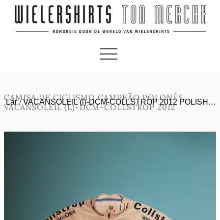
CAMISA DE CICLISMO CAMPEÃO POLONÊS
Lar
/
VACANSOLEIL (l)-DCM-COLLSTROP 2012 POLISH…
VACANSOLEIL (L)-DCM-COLLSTROP 2012