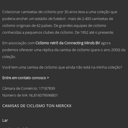
options
.
may
Colecionar camisetas de ciclismo por 30 anos leva a uma coleção que
be
chosen
poderia encher um estádio de futebol - mais de 2.400 camisetas de
on
ciclismo originais de 62 países. De grandes equipes de ciclismo
the
conhecidas a pequenos clubes de ciclismo. De 1952 até o presente.
product
page
Em associação com
Ciclismo retrô da Connecting Minds BV
agora
podemos oferecer uma réplica da camisa de ciclismo (para o ano 2000) da
coleção.
Você tem uma camisa de ciclismo que ainda não está na minha coleção?
Entre em contato conosco >
Câmara de Comércio: 17187839
Número de IVA: NL816079596B01
CAMISAS DE CICLISMO TON MERCKX
Lar