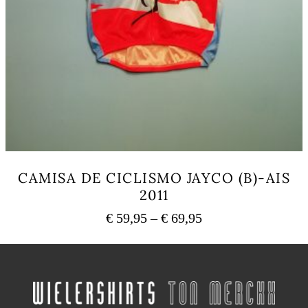
CAMISA DE CICLISMO JAYCO (B)-AIS
2011
Price
€
59,95
–
€
69,95
range:
This
€ 59,95
product
has
through
multiple
€ 69,95
variants.
The