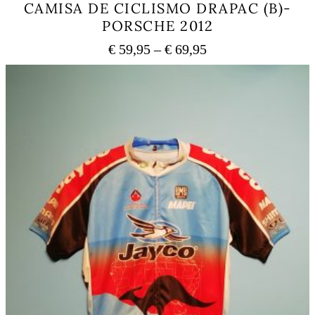
CAMISA DE CICLISMO DRAPAC (B)-
PORSCHE 2012
Price
€
59,95
–
€
69,95
range:
This
€ 59,95
product
has
through
multiple
€ 69,95
variants.
The
options
may
be
chosen
on
the
product
page