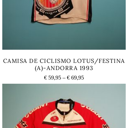
CAMISA DE CICLISMO LOTUS/FESTINA
(A)-ANDORRA 1993
Price
€
59,95
–
€
69,95
range:
This
€ 59,95
product
has
through
multiple
€ 69,95
variants.
The
options
may
be