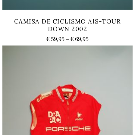
CAMISA DE CICLISMO AIS-TOUR
DOWN 2002
Price
€
59,95
–
€
69,95
range:
This
€ 59,95
product
has
through
multiple
€ 69,95
variants.
The
options
may
be
chosen
on
the
product
page