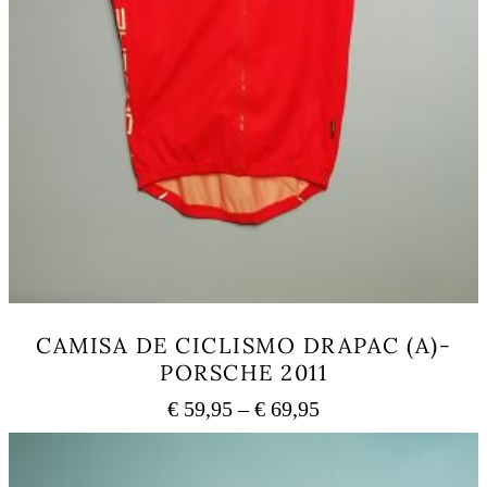
CAMISA DE CICLISMO DRAPAC (A)-
PORSCHE 2011
Price
€
59,95
–
€
69,95
range:
This
€ 59,95
product
has
through