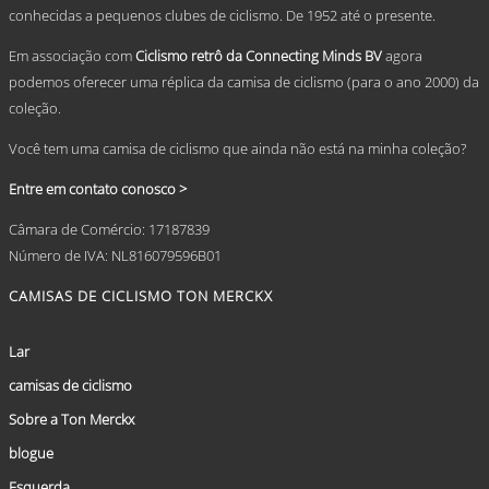
conhecidas a pequenos clubes de ciclismo. De 1952 até o presente.
product
page
Em associação com
Ciclismo retrô da Connecting Minds BV
agora
podemos oferecer uma réplica da camisa de ciclismo (para o ano 2000) da
coleção.
Você tem uma camisa de ciclismo que ainda não está na minha coleção?
Entre em contato conosco >
Câmara de Comércio: 17187839
Número de IVA: NL816079596B01
CAMISAS DE CICLISMO TON MERCKX
Lar
camisas de ciclismo
Sobre a Ton Merckx
blogue
Esquerda