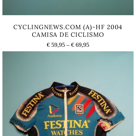
CYCLINGNEWS.COM (A)-HF 2004
CAMISA DE CICLISMO
Price
€
59,95
–
€
69,95
range:
This
€ 59,95
product
has
through
multiple
€ 69,95
variants.
The
options
may
be
chosen
on
the
product
page