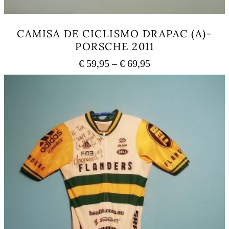
CAMISA DE CICLISMO DRAPAC (A)-
PORSCHE 2011
Price
€
59,95
–
€
69,95
range:
This
€ 59,95
product
has
through
multiple
€ 69,95
variants.
The
options
may
be
chosen
on
the
product
page