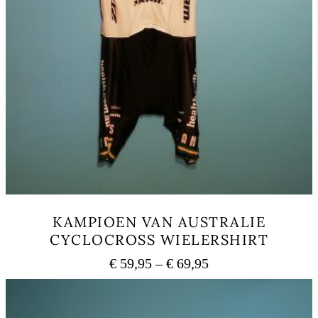
KAMPIOEN VAN AUSTRALIE
CYCLOCROSS WIELERSHIRT
Price
€
59,95
–
€
69,95
range:
This
€ 59,95
product
has
through