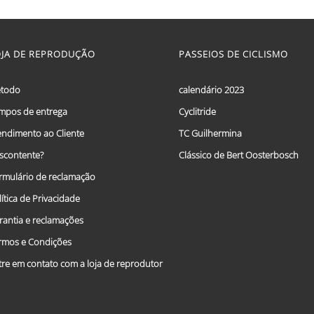
range:
This
€ 59,95
product
has
through
multiple
OJA DE REPRODUÇÃO
PASSEIOS DE CICLISMO
€ 69,95
variants.
The
options
todo
calendário 2023
may
mpos de entrega
Cyclitride
be
chosen
endimento ao Cliente
TC Guilhermina
on
the
scontente?
Clássico de Bert Oosterbosch
product
rmulário de reclamação
page
lítica de Privacidade
rantia e reclamações
rmos e Condições
tre em contato com a loja de reprodutor