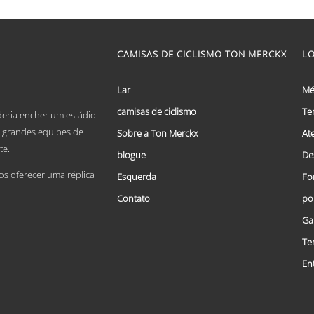
range:
This
€ 59,95
product
has
through
multiple
CAMISAS DE CICLISMO TON MERCKX
L
€ 69,95
variants.
The
options
Lar
Mé
may
camisas de ciclismo
Te
be
deria encher um estádio
chosen
De grandes equipes de
Sobre a Ton Merckx
At
on
te.
the
blogue
De
product
 oferecer uma réplica
Esquerda
Fo
page
Contato
po
Ga
Te
En