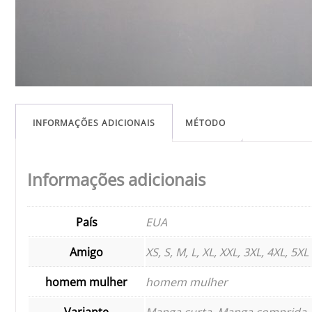
INFORMAÇÕES ADICIONAIS
MÉTODO
Informações adicionais
País
EUA
Amigo
XS, S, M, L, XL, XXL, 3XL, 4XL, 5XL
homem mulher
homem mulher
Variante
Manga curta, Manga comprida, 