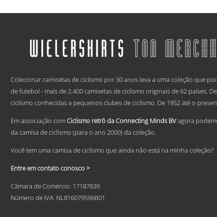
range:
This
€ 59,95
product
has
through
multiple
€ 69,95
variants.
The
options
.
may
be
Colecionar camisetas de ciclismo por 30 anos leva a uma coleção que po
chosen
de futebol - mais de 2.400 camisetas de ciclismo originais de 62 países. 
on
ciclismo conhecidas a pequenos clubes de ciclismo. De 1952 até o presen
the
product
Em associação com
Ciclismo retrô da Connecting Minds BV
agora podemos
page
da camisa de ciclismo (para o ano 2000) da coleção.
Você tem uma camisa de ciclismo que ainda não está na minha coleção?
Entre em contato conosco >
Câmara de Comércio: 17187839
Número de IVA: NL816079596B01