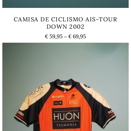
CAMISA DE CICLISMO AIS-TOUR
DOWN 2002
Price
€
59,95
–
€
69,95
range:
This
€ 59,95
product
has
through
multiple
€ 69,95
variants.
The
options
may
be
chosen
on
the
product
page