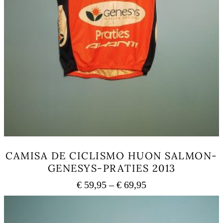
CAMISA DE CICLISMO HUON SALMON-
GENESYS-PRATIES 2013
Price
€
59,95
–
€
69,95
range:
This
€ 59,95
product
has
through