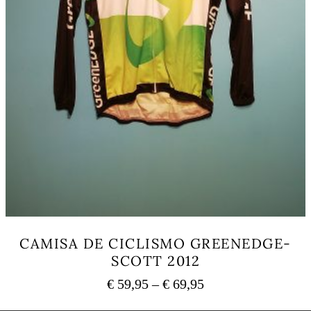
CAMISA DE CICLISMO GREENEDGE-
SCOTT 2012
Price
€
59,95
–
€
69,95
range:
This