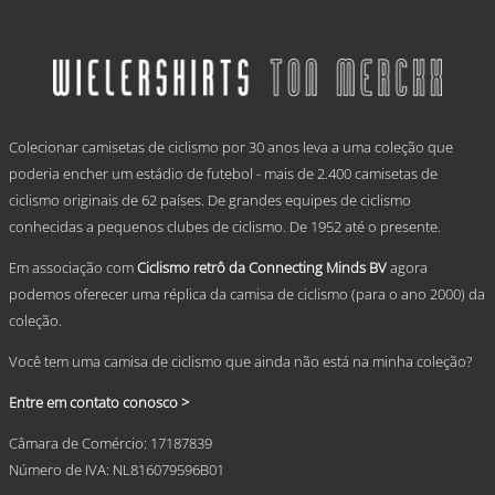
€ 59,95
product
has
through
multiple
€ 69,95
variants.
The
options
.
may
Colecionar camisetas de ciclismo por 30 anos leva a uma coleção que
be
chosen
poderia encher um estádio de futebol - mais de 2.400 camisetas de
on
ciclismo originais de 62 países. De grandes equipes de ciclismo
the
conhecidas a pequenos clubes de ciclismo. De 1952 até o presente.
product
page
Em associação com
Ciclismo retrô da Connecting Minds BV
agora
podemos oferecer uma réplica da camisa de ciclismo (para o ano 2000) da
coleção.
Você tem uma camisa de ciclismo que ainda não está na minha coleção?
Entre em contato conosco >
Câmara de Comércio: 17187839
Número de IVA: NL816079596B01