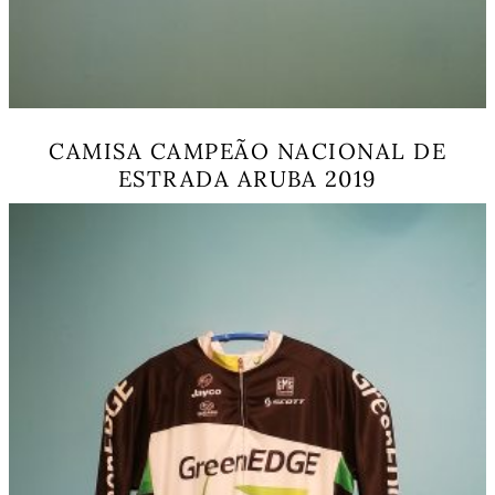
CAMISA CAMPEÃO NACIONAL DE
ESTRADA ARUBA 2019
This
product
has
multiple
variants.
The
options
may
be
chosen
on
the
product
page