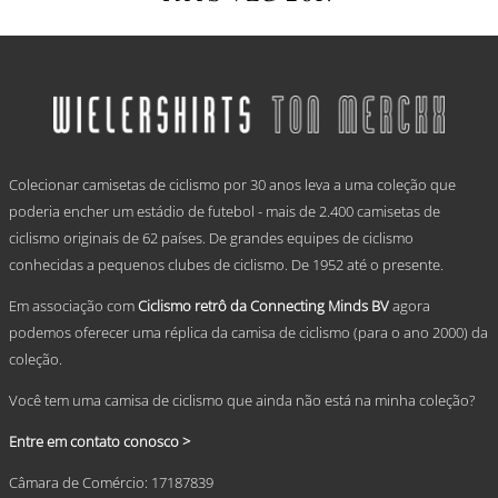
This
product
has
multiple
variants.
The
options
.
may
Colecionar camisetas de ciclismo por 30 anos leva a uma coleção que
be
chosen
poderia encher um estádio de futebol - mais de 2.400 camisetas de
on
ciclismo originais de 62 países. De grandes equipes de ciclismo
the
conhecidas a pequenos clubes de ciclismo. De 1952 até o presente.
product
page
Em associação com
Ciclismo retrô da Connecting Minds BV
agora
podemos oferecer uma réplica da camisa de ciclismo (para o ano 2000) da
coleção.
Você tem uma camisa de ciclismo que ainda não está na minha coleção?
Entre em contato conosco >
Câmara de Comércio: 17187839