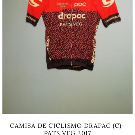
the
product
page
CAMISA DE CICLISMO DRAPAC (C)-
PATS VEG 2017