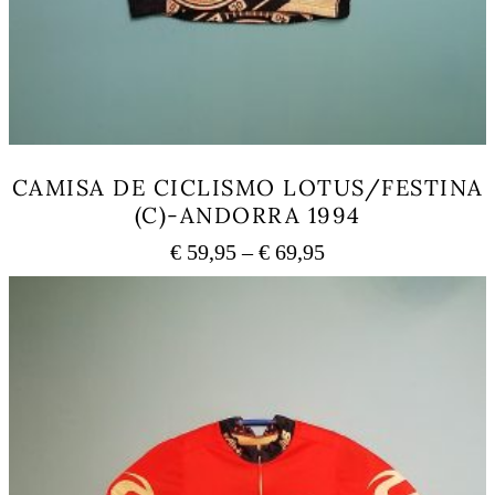
CAMISA DE CICLISMO LOTUS/FESTINA
(C)-ANDORRA 1994
Price
€
59,95
–
€
69,95
range:
This
€ 59,95
product
has
through
multiple
€ 69,95
variants.
The
options
may
be
chosen
on