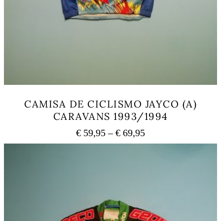
CAMISA DE CICLISMO JAYCO (A)
CARAVANS 1993/1994
Price
€
59,95
–
€
69,95
range:
This
€ 59,95
product
has
through
multiple
€ 69,95
variants.
The
options
may
be