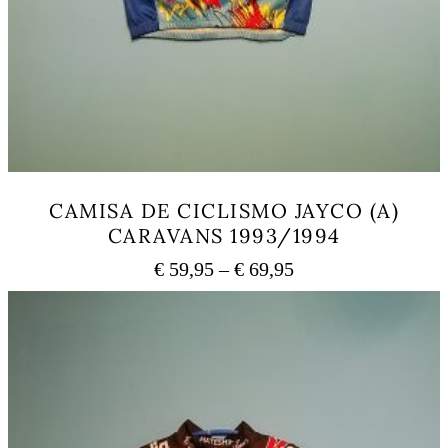
CAMISA DE CICLISMO JAYCO (A)
CARAVANS 1993/1994
Price
€
59,95
–
€
69,95
range:
This
€ 59,95
product
has
through
multiple
€ 69,95
variants.
The
options
may
be