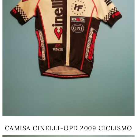
the
product
page
CAMISA CINELLI-OPD 2009 CICLISMO