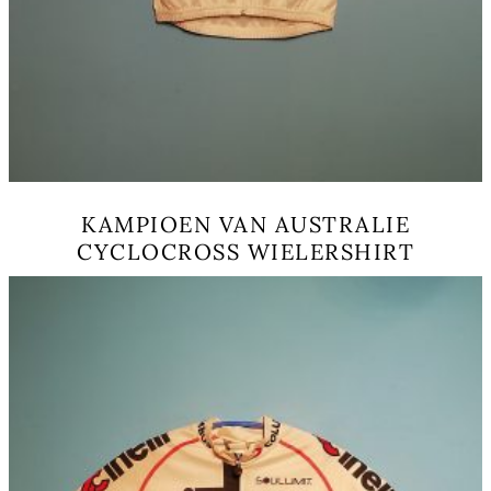
KAMPIOEN VAN AUSTRALIE
CYCLOCROSS WIELERSHIRT
This
product
has
multiple
variants.
The
options
may
be
chosen
on