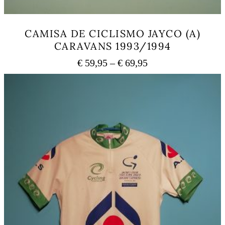
CAMISA DE CICLISMO JAYCO (A)
CARAVANS 1993/1994
Price
€
59,95
–
€
69,95
range:
This
€ 59,95
product
has
through
multiple
€ 69,95
variants.
The
options
may
be
chosen
on
the
product
page