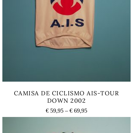
CAMISA DE CICLISMO AIS-TOUR
DOWN 2002
Price
€
59,95
–
€
69,95
range:
This
€ 59,95
product
has
through