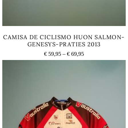
CAMISA DE CICLISMO HUON SALMON-
GENESYS-PRATIES 2013
Price
€
59,95
–
€
69,95
range:
This
€ 59,95
product
has
through
multiple
€ 69,95
variants.
The
options
may
be
chosen
on
the
product