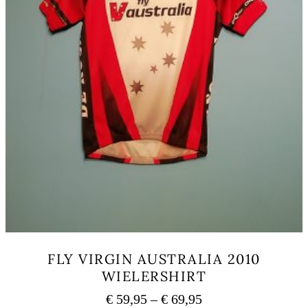
page
FLY VIRGIN AUSTRALIA 2010
WIELERSHIRT
Price
€
59,95
–
€
69,95