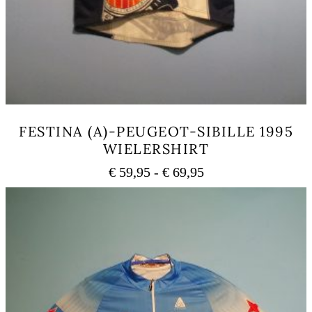
FESTINA (A)-PEUGEOT-SIBILLE 1995
WIELERSHIRT
Prijsklasse:
€
59,95
-
€
69,95
€ 59,95
Dit
tot
product
heeft
€ 69,95
meerdere
variaties.
Deze
optie
kan
gekozen
worden