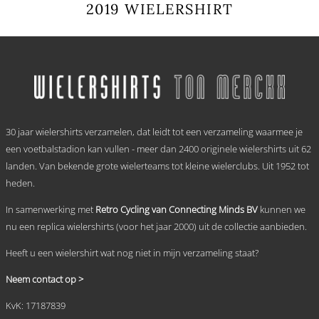
2019 WIELERSHIRT
Dit
product
heeft
meerdere
variaties.
Deze
optie
.
kan
30 jaar wielershirts verzamelen, dat leidt tot een verzameling waarmee je
gekozen
worden
een voetbalstadion kan vullen - meer dan 2400 originele wielershirts uit 62
op
landen. Van bekende grote wielerteams tot kleine wielerclubs. Uit 1952 tot
de
heden.
productpagina
In samenwerking met
Retro Cycling van Connecting Minds BV
kunnen we
nu een replica wielershirts (voor het jaar 2000) uit de collectie aanbieden.
Heeft u een wielershirt wat nog niet in mijn verzameling staat?
Neem contact op >
KvK: 17187839