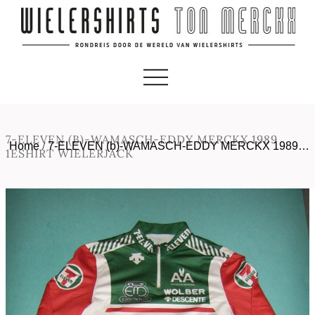
7-ELEVEN (B)-WAMASCH-EDDY MERCKX 1989
Home
/
7-ELEVEN (b)-WAMASCH-EDDY MERCKX 1989…
1ESHIRT WIELERJACK