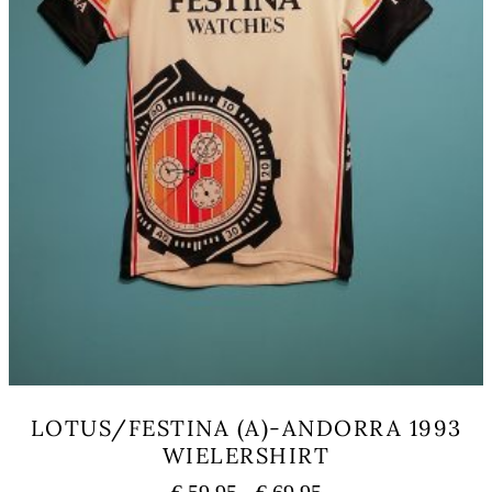
LOTUS/FESTINA (A)-ANDORRA 1993
WIELERSHIRT
Prijsklasse:
€
59,95
-
€
69,95