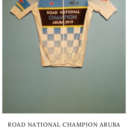
op
de
productpagina
ROAD NATIONAL CHAMPION ARUBA