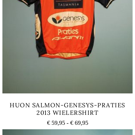
HUON SALMON-GENESYS-PRATIES
2013 WIELERSHIRT
Prijsklasse:
€
59,95
-
€
69,95
€ 59,95
Dit