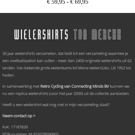
Prijsklasse:
€
59,95
-
€
69,95
€ 59,95
Dit
tot
product
heeft
€ 69,95
meerdere
variaties.
Deze
optie
.
kan
30 jaar wielershirts verzamelen, dat leidt tot een verzameling waarmee je
gekozen
worden
een voetbalstadion kan vullen - meer dan 2400 originele wielershirts uit 62
op
landen. Van bekende grote wielerteams tot kleine wielerclubs. Uit 1952 tot
de
heden.
productpagina
In samenwerking met
Retro Cycling van Connecting Minds BV
kunnen we
nu een replica wielershirts (voor het jaar 2000) uit de collectie aanbieden.
Heeft u een wielershirt wat nog niet in mijn verzameling staat?
Neem contact op >
KvK: 17187839
BTW-nummer: NL816079596B01