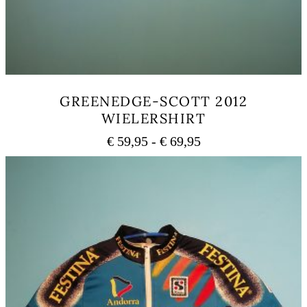
GREENEDGE-SCOTT 2012
WIELERSHIRT
Prijsklasse:
€
59,95
-
€
69,95
€ 59,95
Dit
tot
product
heeft
€ 69,95
meerdere
variaties.
Deze
optie
kan
gekozen
worden
op
de