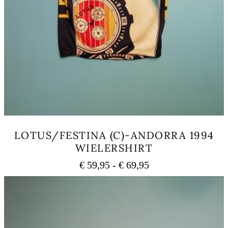
LOTUS/FESTINA (C)-ANDORRA 1994
WIELERSHIRT
Prijsklasse:
€
59,95
-
€
69,95
€ 59,95
Dit
tot
product
heeft
€ 69,95
meerdere
variaties.
Deze