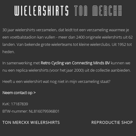
meerdere
variaties.
Deze
optie
.
kan
30 jaar wielershirts verzamelen, dat leidt tot een verzameling waarmee je
gekozen
worden
een voetbalstadion kan vullen - meer dan 2400 originele wielershirts uit 62
op
landen. Van bekende grote wielerteams tot kleine wielerclubs. Uit 1952 tot
de
heden.
productpagina
In samenwerking met
Retro Cycling van Connecting Minds BV
kunnen we
nu een replica wielershirts (voor het jaar 2000) uit de collectie aanbieden.
Heeft u een wielershirt wat nog niet in mijn verzameling staat?
Neem contact op >
KvK: 17187839
BTW-nummer: NL816079596B01
TON MERCKX WIELERSHIRTS
REPRODUCTIE SHOP