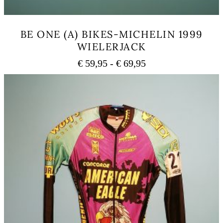
BE ONE (A) BIKES-MICHELIN 1999
WIELERJACK
Prijsklasse:
€
59,95
-
€
69,95
€ 59,95
Dit
tot
product
heeft
€ 69,95
meerdere
variaties.
Deze
optie
kan
gekozen
worden
op
de
productpagina