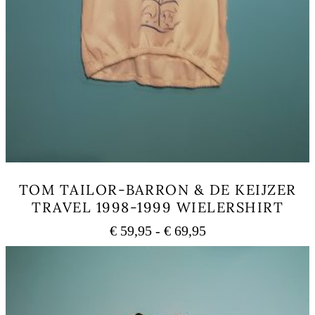
TOM TAILOR-BARRON & DE KEIJZER
TRAVEL 1998-1999 WIELERSHIRT
Prijsklasse:
€
59,95
-
€
69,95
€ 59,95
Dit
tot
product
heeft
€ 69,95
meerdere
variaties.
Deze