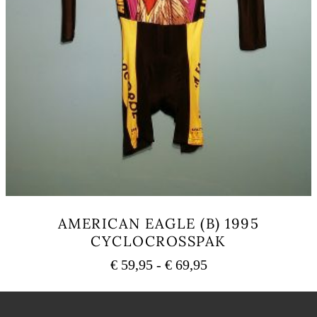
AMERICAN EAGLE (B) 1995
CYCLOCROSSPAK
Prijsklasse:
€
59,95
-
€
69,95
€ 59,95
Dit
tot
product
heeft
€ 69,95