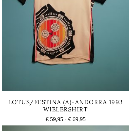
LOTUS/FESTINA (A)-ANDORRA 1993
WIELERSHIRT
Prijsklasse:
€
59,95
-
€
69,95
€ 59,95
Dit