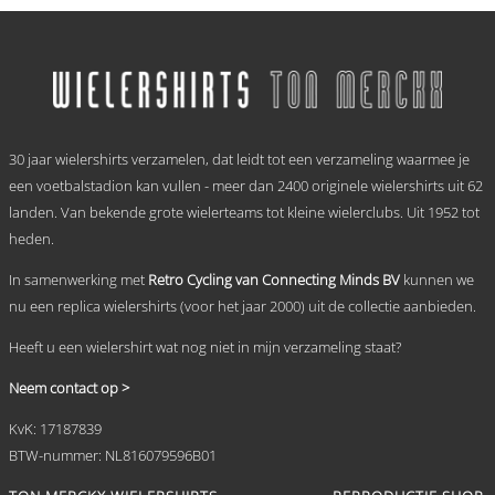
Dit
tot
product
heeft
€ 69,95
meerdere
variaties.
Deze
optie
.
kan
30 jaar wielershirts verzamelen, dat leidt tot een verzameling waarmee je
gekozen
worden
een voetbalstadion kan vullen - meer dan 2400 originele wielershirts uit 62
op
landen. Van bekende grote wielerteams tot kleine wielerclubs. Uit 1952 tot
de
heden.
productpagina
In samenwerking met
Retro Cycling van Connecting Minds BV
kunnen we
nu een replica wielershirts (voor het jaar 2000) uit de collectie aanbieden.
Heeft u een wielershirt wat nog niet in mijn verzameling staat?
Neem contact op >
KvK: 17187839
BTW-nummer: NL816079596B01