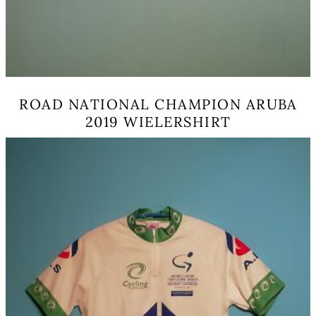
ROAD NATIONAL CHAMPION ARUBA
2019 WIELERSHIRT
Dit
product
heeft
meerdere
variaties.
Deze
optie
kan
gekozen
worden
op
de
productpagina