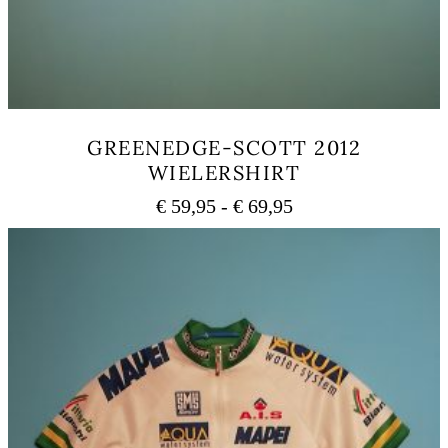
GREENEDGE-SCOTT 2012
WIELERSHIRT
Prijsklasse:
€
59,95
-
€
69,95
€ 59,95
Dit
tot
product
heeft
€ 69,95
meerdere
variaties.
Deze
optie
kan
gekozen
worden
op
de