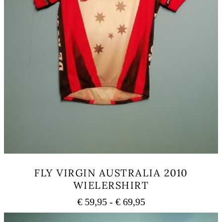
FLY VIRGIN AUSTRALIA 2010
WIELERSHIRT
Prijsklasse:
€
59,95
-
€
69,95
€ 59,95
Dit