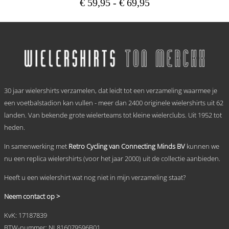
Prijsklasse:
€
59,95
-
€
69,95
€ 59,95
Dit
tot
product
heeft
€ 69,95
meerdere
variaties.
Deze
optie
.
kan
30 jaar wielershirts verzamelen, dat leidt tot een verzameling waarmee je
gekozen
worden
een voetbalstadion kan vullen - meer dan 2400 originele wielershirts uit 62
op
landen. Van bekende grote wielerteams tot kleine wielerclubs. Uit 1952 tot
de
heden.
productpagina
In samenwerking met
Retro Cycling van Connecting Minds BV
kunnen we
nu een replica wielershirts (voor het jaar 2000) uit de collectie aanbieden.
Heeft u een wielershirt wat nog niet in mijn verzameling staat?
Neem contact op >
KvK: 17187839
BTW-nummer: NL816079596B01