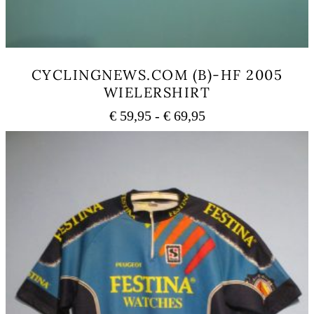
CYCLINGNEWS.COM (B)-HF 2005
WIELERSHIRT
Prijsklasse:
€
59,95
-
€
69,95
€ 59,95
Dit
tot
product
heeft
€ 69,95
meerdere
variaties.
Deze
optie
kan
gekozen
worden
op
de
productpagina