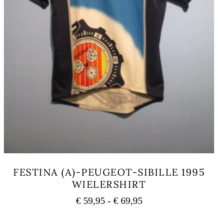
FESTINA (A)-PEUGEOT-SIBILLE 1995
WIELERSHIRT
Prijsklasse:
€
59,95
-
€
69,95
€ 59,95
Dit