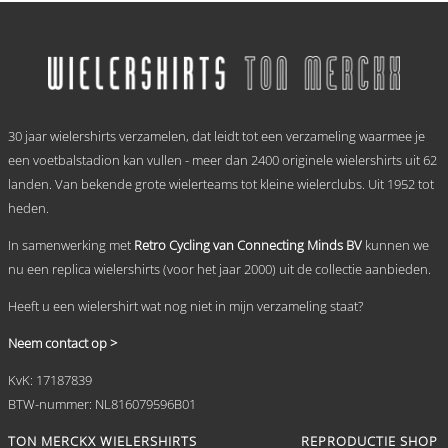
tot
product
heeft
€ 69,95
meerdere
variaties.
Deze
optie
.
kan
30 jaar wielershirts verzamelen, dat leidt tot een verzameling waarmee je
gekozen
worden
een voetbalstadion kan vullen - meer dan 2400 originele wielershirts uit 62
op
landen. Van bekende grote wielerteams tot kleine wielerclubs. Uit 1952 tot
de
heden.
productpagina
In samenwerking met
Retro Cycling van Connecting Minds BV
kunnen we
nu een replica wielershirts (voor het jaar 2000) uit de collectie aanbieden.
Heeft u een wielershirt wat nog niet in mijn verzameling staat?
Neem contact op >
KvK: 17187839
BTW-nummer: NL816079596B01
TON MERCKX WIELERSHIRTS
REPRODUCTIE SHOP