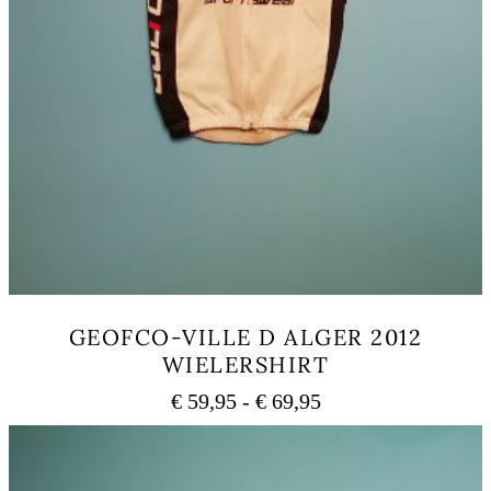
GEOFCO-VILLE D ALGER 2012
WIELERSHIRT
Prijsklasse:
€
59,95
-
€
69,95
€ 59,95
Dit
tot
product
heeft
€ 69,95