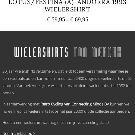
LOTUS/FESTINA (A)-ANDORRA 1993
WIELERSHIRT
Prijsklasse:
€
59,95
-
€
69,95
€ 59,95
Dit
tot
product
heeft
€ 69,95
meerdere
variaties.
Deze
optie
.
kan
30 jaar wielershirts verzamelen, dat leidt tot een verzameling waarmee je
gekozen
worden
een voetbalstadion kan vullen - meer dan 2400 originele wielershirts uit 62
op
landen. Van bekende grote wielerteams tot kleine wielerclubs. Uit 1952 tot
de
heden.
productpagina
In samenwerking met
Retro Cycling van Connecting Minds BV
kunnen we
nu een replica wielershirts (voor het jaar 2000) uit de collectie aanbieden.
Heeft u een wielershirt wat nog niet in mijn verzameling staat?
Neem contact op >