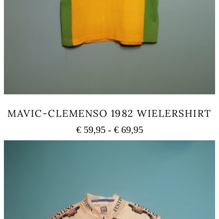
MAVIC-CLEMENSO 1982 WIELERSHIRT
Prijsklasse:
€
59,95
-
€
69,95
€ 59,95
Dit
tot
product
heeft
€ 69,95
meerdere
variaties.
Deze
optie
kan
gekozen