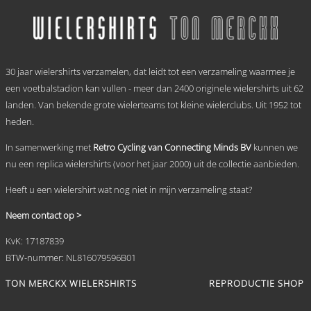
meerdere
variaties.
Deze
optie
.
kan
30 jaar wielershirts verzamelen, dat leidt tot een verzameling waarmee je
gekozen
worden
een voetbalstadion kan vullen - meer dan 2400 originele wielershirts uit 62
op
landen. Van bekende grote wielerteams tot kleine wielerclubs. Uit 1952 tot
de
heden.
productpagina
In samenwerking met
Retro Cycling van Connecting Minds BV
kunnen we
nu een replica wielershirts (voor het jaar 2000) uit de collectie aanbieden.
Heeft u een wielershirt wat nog niet in mijn verzameling staat?
Neem contact op >
KvK: 17187839
BTW-nummer: NL816079596B01
TON MERCKX WIELERSHIRTS
REPRODUCTIE SHOP