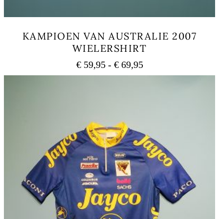
KAMPIOEN VAN AUSTRALIE 2007
WIELERSHIRT
Prijsklasse:
€
59,95
-
€
69,95
€ 59,95
Dit
tot
product
heeft
€ 69,95
meerdere
variaties.
Deze
optie
kan
gekozen
worden
op
de
productpagina