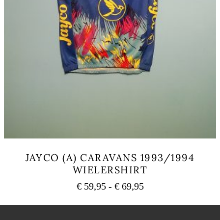
JAYCO (A) CARAVANS 1993/1994
WIELERSHIRT
Prijsklasse:
€
59,95
-
€
69,95
€ 59,95
Dit
tot
product
heeft
€ 69,95