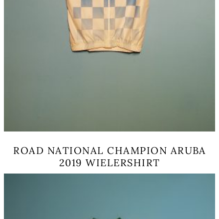
ROAD NATIONAL CHAMPION ARUBA
2019 WIELERSHIRT
Dit
product
heeft
meerdere
variaties.