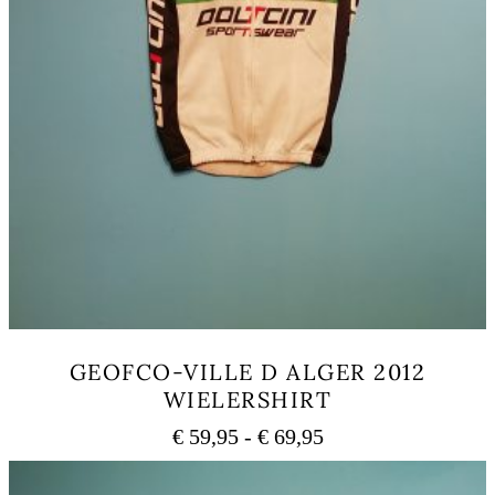
GEOFCO-VILLE D ALGER 2012
WIELERSHIRT
Prijsklasse:
€
59,95
-
€
69,95
€ 59,95
Dit
tot
product