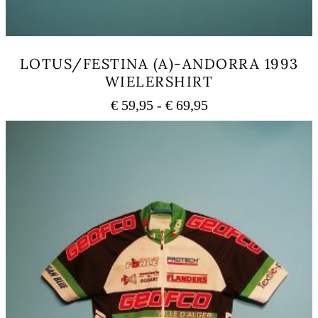
LOTUS/FESTINA (A)-ANDORRA 1993
WIELERSHIRT
Prijsklasse:
€
59,95
-
€
69,95
€ 59,95
Dit
tot
product
heeft
€ 69,95
meerdere
variaties.
Deze
optie
kan
gekozen
worden
op
de
productpagina