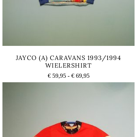
JAYCO (A) CARAVANS 1993/1994
WIELERSHIRT
Prijsklasse:
€
59,95
-
€
69,95
€ 59,95
Dit
tot
product
heeft
€ 69,95
meerdere
variaties.
Deze
optie
kan
gekozen
worden