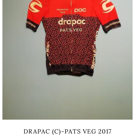
op
de
productpagina
DRAPAC (C)-PATS VEG 2017