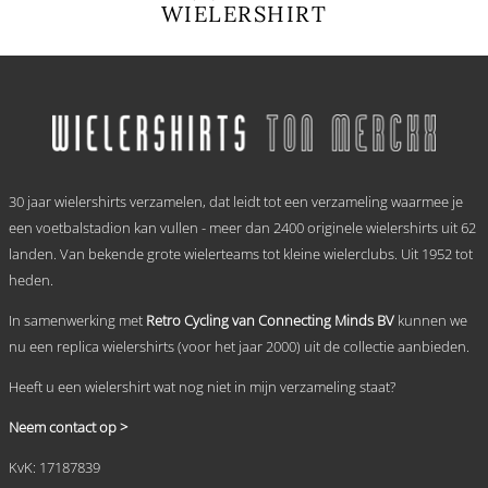
WIELERSHIRT
Dit
product
heeft
meerdere
variaties.
Deze
optie
.
kan
30 jaar wielershirts verzamelen, dat leidt tot een verzameling waarmee je
gekozen
worden
een voetbalstadion kan vullen - meer dan 2400 originele wielershirts uit 62
op
landen. Van bekende grote wielerteams tot kleine wielerclubs. Uit 1952 tot
de
heden.
productpagina
In samenwerking met
Retro Cycling van Connecting Minds BV
kunnen we
nu een replica wielershirts (voor het jaar 2000) uit de collectie aanbieden.
Heeft u een wielershirt wat nog niet in mijn verzameling staat?
Neem contact op >
KvK: 17187839