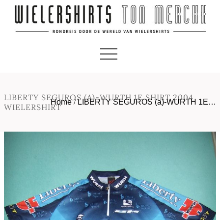
LIBERTY SEGUROS (A)-WURTH 1E SHIRT 2004
Home
/
LIBERTY SEGUROS (a)-WURTH 1E…
WIELERSHIRT