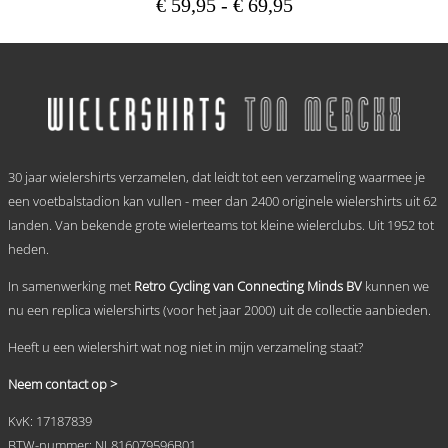
Prijsklasse:
€
59,95
-
€
69,95
€ 59,95
Dit
tot
product
heeft
€ 69,95
meerdere
variaties.
Deze
optie
.
kan
30 jaar wielershirts verzamelen, dat leidt tot een verzameling waarmee je
gekozen
worden
een voetbalstadion kan vullen - meer dan 2400 originele wielershirts uit 62
op
landen. Van bekende grote wielerteams tot kleine wielerclubs. Uit 1952 tot
de
heden.
productpagina
In samenwerking met
Retro Cycling van Connecting Minds BV
kunnen we
nu een replica wielershirts (voor het jaar 2000) uit de collectie aanbieden.
Heeft u een wielershirt wat nog niet in mijn verzameling staat?
Neem contact op >
KvK: 17187839
BTW-nummer: NL816079596B01