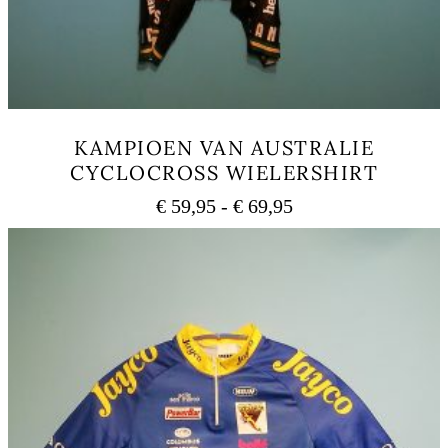
KAMPIOEN VAN AUSTRALIE
CYCLOCROSS WIELERSHIRT
Prijsklasse:
€
59,95
-
€
69,95
€ 59,95
Dit
tot
product
heeft
€ 69,95
meerdere
variaties.
Deze
optie
kan
gekozen
worden
op
de