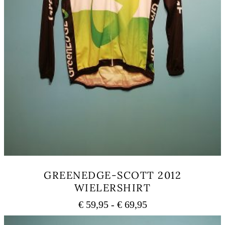
GREENEDGE-SCOTT 2012
WIELERSHIRT
Prijsklasse:
€
59,95
-
€
69,95
€ 59,95
Dit