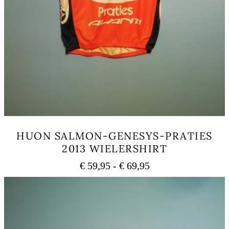
HUON SALMON-GENESYS-PRATIES
2013 WIELERSHIRT
Prijsklasse:
€
59,95
-
€
69,95
€ 59,95
Dit
tot
product
heeft
€ 69,95
meerdere
variaties.
Deze