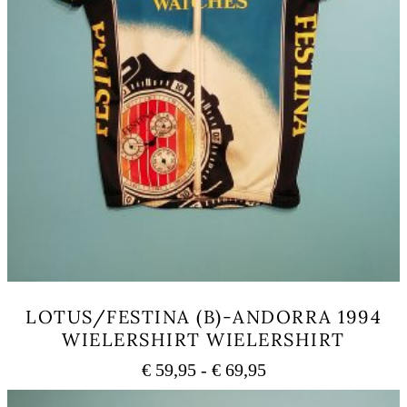
LOTUS/FESTINA (B)-ANDORRA 1994
WIELERSHIRT WIELERSHIRT
Prijsklasse:
€
59,95
-
€
69,95
€ 59,95
Dit