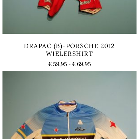
DRAPAC (B)-PORSCHE 2012
WIELERSHIRT
Prijsklasse:
€
59,95
-
€
69,95
€ 59,95
Dit
tot
product
heeft
€ 69,95
meerdere
variaties.
Deze
optie
kan
gekozen
worden
op
de