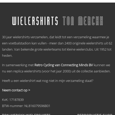
Dit
product
heeft
meerdere
variaties.
Deze
optie
.
kan
30 jaar wielershirts verzamelen, dat leidt tot een verzameling waarmee je
gekozen
worden
een voetbalstadion kan vullen - meer dan 2400 originele wielershirts uit 62
op
landen. Van bekende grote wielerteams tot kleine wielerclubs. Uit 1952 tot
de
heden.
productpagina
In samenwerking met
Retro Cycling van Connecting Minds BV
kunnen we
nu een replica wielershirts (voor het jaar 2000) uit de collectie aanbieden.
Heeft u een wielershirt wat nog niet in mijn verzameling staat?
Neem contact op >
KvK: 17187839
BTW-nummer: NL816079596B01