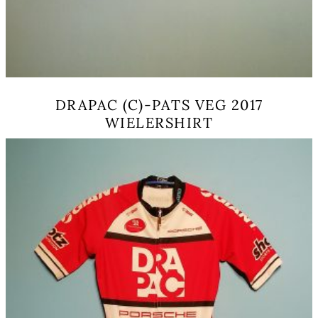
DRAPAC (C)-PATS VEG 2017
WIELERSHIRT
Dit
product
heeft
meerdere
variaties.
Deze
optie
kan
gekozen
worden
op
de
productpagina