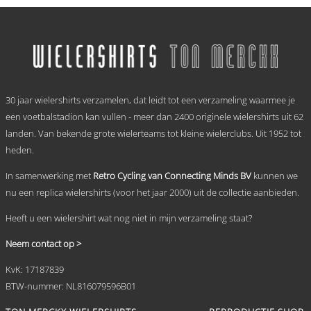
Dit
tot
product
heeft
€ 69,95
meerdere
variaties.
Deze
optie
.
kan
30 jaar wielershirts verzamelen, dat leidt tot een verzameling waarmee je
gekozen
worden
een voetbalstadion kan vullen - meer dan 2400 originele wielershirts uit 62
op
landen. Van bekende grote wielerteams tot kleine wielerclubs. Uit 1952 tot
de
heden.
productpagina
In samenwerking met
Retro Cycling van Connecting Minds BV
kunnen we
nu een replica wielershirts (voor het jaar 2000) uit de collectie aanbieden.
Heeft u een wielershirt wat nog niet in mijn verzameling staat?
Neem contact op >
KvK: 17187839
BTW-nummer: NL816079596B01