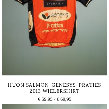
HUON SALMON-GENESYS-PRATIES
2013 WIELERSHIRT
Prijsklasse:
€
59,95
-
€
69,95
€ 59,95
Dit