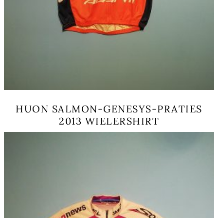
HUON SALMON-GENESYS-PRATIES
2013 WIELERSHIRT
Dit
product
heeft
meerdere
variaties.
Deze
optie
kan
gekozen
worden