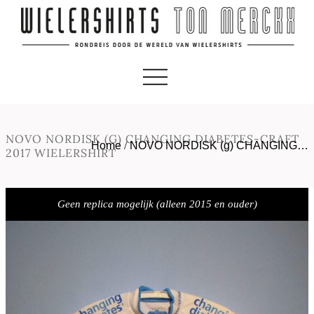
NOVO NORDISK (G) CHANGING DIABETES-CRAFT
Home
/
NOVO NORDISK (g) CHANGING…
2017 WIELERSHIRT
Geen replica mogelijk (alleen 2015 en ouder)