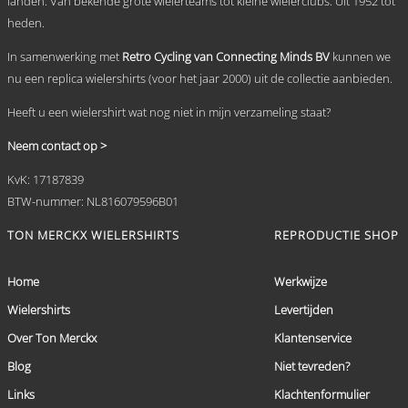
landen. Van bekende grote wielerteams tot kleine wielerclubs. Uit 1952 tot
de
heden.
productpagina
In samenwerking met
Retro Cycling van Connecting Minds BV
kunnen we
nu een replica wielershirts (voor het jaar 2000) uit de collectie aanbieden.
Heeft u een wielershirt wat nog niet in mijn verzameling staat?
Neem contact op >
KvK: 17187839
BTW-nummer: NL816079596B01
TON MERCKX WIELERSHIRTS
REPRODUCTIE SHOP
Home
Werkwijze
Wielershirts
Levertijden
Over Ton Merckx
Klantenservice
Blog
Niet tevreden?
Links
Klachtenformulier