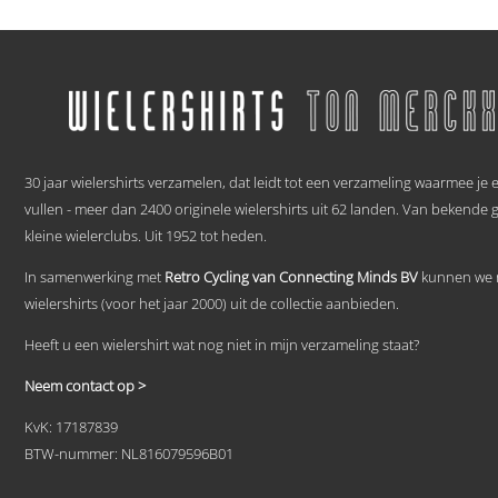
product
heeft
meerdere
variaties.
Deze
optie
kan
gekozen
.
worden
30 jaar wielershirts verzamelen, dat leidt tot een verzameling waarmee je
op
de
vullen - meer dan 2400 originele wielershirts uit 62 landen. Van bekende 
productpagina
kleine wielerclubs. Uit 1952 tot heden.
In samenwerking met
Retro Cycling van Connecting Minds BV
kunnen we n
wielershirts (voor het jaar 2000) uit de collectie aanbieden.
Heeft u een wielershirt wat nog niet in mijn verzameling staat?
Neem contact op >
KvK: 17187839
BTW-nummer: NL816079596B01