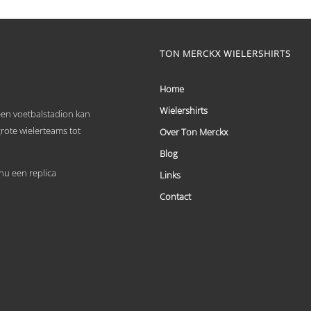
€ 59,95
Dit
tot
product
heeft
€ 69,95
meerdere
TON MERCKX WIELERSHIRTS
variaties.
Deze
optie
Home
kan
Wielershirts
gekozen
 een voetbalstadion kan
worden
grote wielerteams tot
Over Ton Merckx
op
de
Blog
productpagina
u een replica
Links
Contact