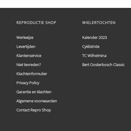
€ 59,95
Dit
tot
product
heeft
€ 69,95
meerdere
REPRODUCTIE SHOP
WIELERTOCHTEN
variaties.
Deze
optie
Werkwijze
Kalender 2023
kan
Levertijden
Cyklistride
gekozen
worden
Klantenservice
TC Wilhelmina
op
de
Niet tevreden?
Bert Oosterbosch Classic
productpagina
Klachtenformulier
Privacy Policy
Garantie en klachten
Algemene voorwaarden
Contact Repro Shop