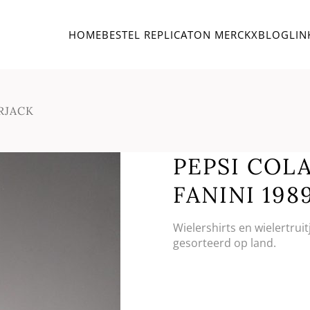
HOME
BESTEL REPLICA
TON MERCKX
BLOG
LIN
ERJACK
PEPSI COLA
FANINI 198
Wielershirts en wielertrui
gesorteerd op land.