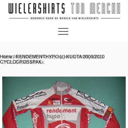
RENDEMENTHYPO (C)-KUOTA 2009/2010
Home
/
RENDEMENTHYPO (c)-KUOTA 2009/2010
CYCLOCROSSPAK
CYCLOCROSSPAK