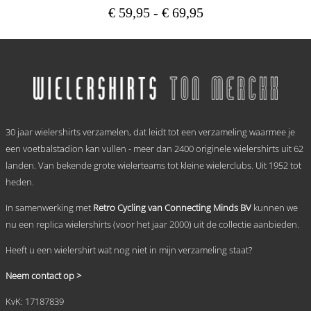
Prijsklasse:
€
59,95
-
€
69,95
€ 59,95
Dit
tot
product
heeft
€ 69,95
meerdere
variaties.
Deze
optie
.
kan
30 jaar wielershirts verzamelen, dat leidt tot een verzameling waarmee je
gekozen
worden
een voetbalstadion kan vullen - meer dan 2400 originele wielershirts uit 62
op
landen. Van bekende grote wielerteams tot kleine wielerclubs. Uit 1952 tot
de
heden.
productpagina
In samenwerking met
Retro Cycling van Connecting Minds BV
kunnen we
nu een replica wielershirts (voor het jaar 2000) uit de collectie aanbieden.
Heeft u een wielershirt wat nog niet in mijn verzameling staat?
Neem contact op >
KvK: 17187839