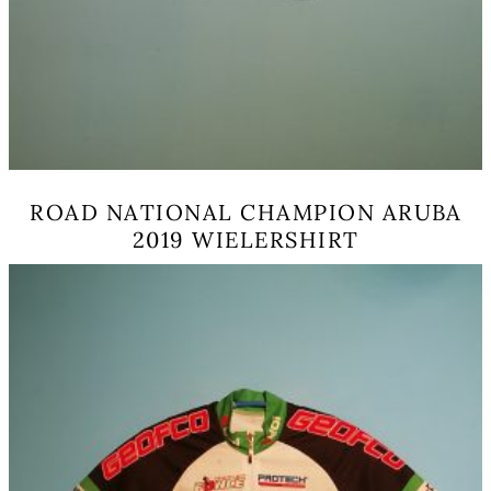
ROAD NATIONAL CHAMPION ARUBA
2019 WIELERSHIRT
Dit
product
heeft
meerdere
variaties.
Deze
optie
kan
gekozen
worden
op
de