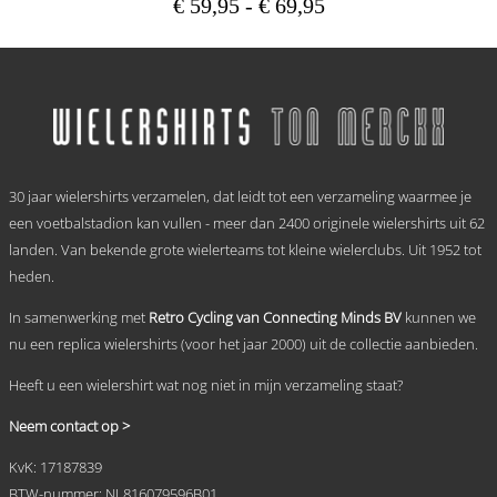
Prijsklasse:
€
59,95
-
€
69,95
€ 59,95
Dit
tot
product
heeft
€ 69,95
meerdere
variaties.
Deze
optie
.
kan
30 jaar wielershirts verzamelen, dat leidt tot een verzameling waarmee je
gekozen
worden
een voetbalstadion kan vullen - meer dan 2400 originele wielershirts uit 62
op
landen. Van bekende grote wielerteams tot kleine wielerclubs. Uit 1952 tot
de
heden.
productpagina
In samenwerking met
Retro Cycling van Connecting Minds BV
kunnen we
nu een replica wielershirts (voor het jaar 2000) uit de collectie aanbieden.
Heeft u een wielershirt wat nog niet in mijn verzameling staat?
Neem contact op >
KvK: 17187839
BTW-nummer: NL816079596B01