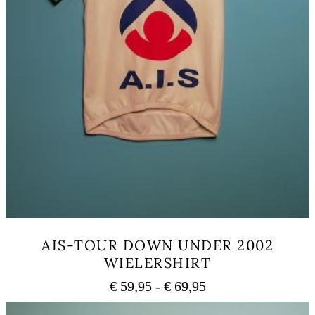
AIS-TOUR DOWN UNDER 2002
WIELERSHIRT
Prijsklasse:
€
59,95
-
€
69,95
€ 59,95
Dit