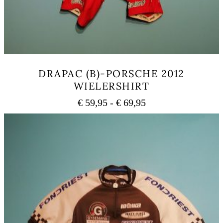
DRAPAC (B)-PORSCHE 2012
WIELERSHIRT
Prijsklasse:
€
59,95
-
€
69,95
€ 59,95
Dit
tot
product
heeft
€ 69,95
meerdere
variaties.
Deze
optie
kan
gekozen
worden
op
de