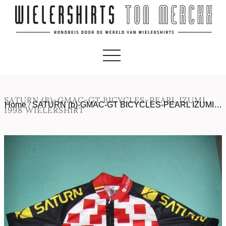
SATURN (B)-GMAC-GT BICYCLES-PEARL IZUMI
Home
/
SATURN (b)-GMAC-GT BICYCLES-PEARL IZUMI…
1998 WIELERSHIRT