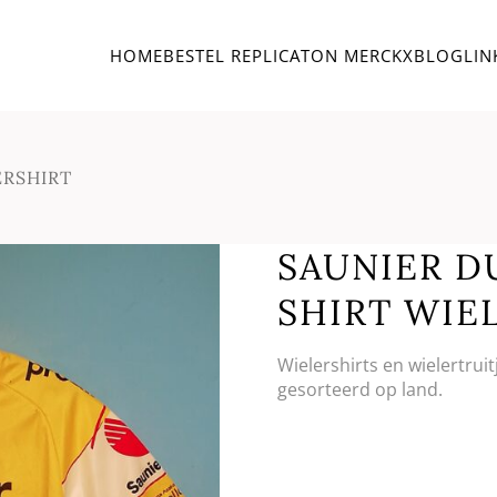
HOME
BESTEL REPLICA
TON MERCKX
BLOG
LIN
ERSHIRT
SAUNIER DU
SHIRT WIE
Wielershirts en wielertrui
gesorteerd op land.