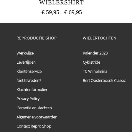
WIELERSHIRT
Prijsklasse:
€
59,95
-
€
69,95
€ 59,95
Dit
tot
product
heeft
€ 69,95
meerdere
REPRODUCTIE SHOP
WIELERTOCHTEN
variaties.
Deze
optie
Werkwijze
Kalender 2023
kan
Levertijden
Cyklistride
gekozen
worden
Klantenservice
TC Wilhelmina
op
de
Niet tevreden?
Bert Oosterbosch Classic
productpagina
Klachtenformulier
Privacy Policy
Garantie en klachten
Algemene voorwaarden
Contact Repro Shop