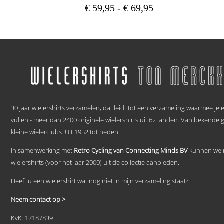
Prijsklasse:
€
59,95
-
€
69,95
€ 59,95
Dit
tot
product
heeft
€ 69,95
meerdere
variaties.
Deze
optie
kan
gekozen
.
worden
30 jaar wielershirts verzamelen, dat leidt tot een verzameling waarmee je
op
vullen - meer dan 2400 originele wielershirts uit 62 landen. Van bekende 
de
productpagina
kleine wielerclubs. Uit 1952 tot heden.
In samenwerking met
Retro Cycling van Connecting Minds BV
kunnen we n
wielershirts (voor het jaar 2000) uit de collectie aanbieden.
Heeft u een wielershirt wat nog niet in mijn verzameling staat?
Neem contact op >
KvK: 17187839