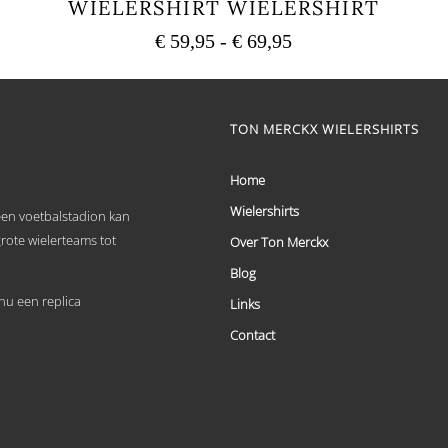
WIELERSHIRT WIELERSHIRT
Prijsklasse:
€
59,95
-
€
69,95
€ 59,95
Dit
tot
product
heeft
€ 69,95
meerdere
TON MERCKX WIELERSHIRTS
variaties.
Deze
optie
Home
kan
Wielershirts
gekozen
 een voetbalstadion kan
worden
grote wielerteams tot
Over Ton Merckx
op
de
Blog
productpagina
u een replica
Links
Contact