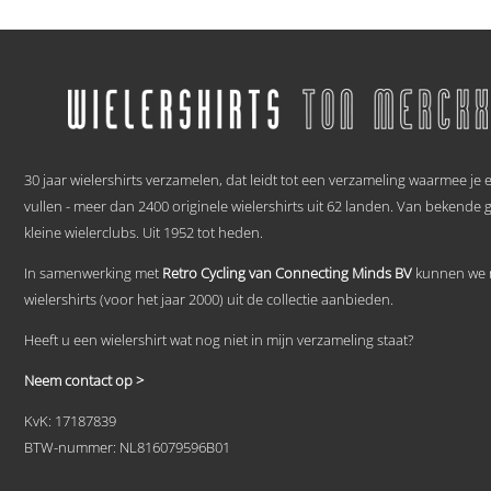
€ 59,95
Dit
tot
product
heeft
€ 69,95
meerdere
variaties.
Deze
optie
.
kan
gekozen
30 jaar wielershirts verzamelen, dat leidt tot een verzameling waarmee je
worden
vullen - meer dan 2400 originele wielershirts uit 62 landen. Van bekende 
op
kleine wielerclubs. Uit 1952 tot heden.
de
productpagina
In samenwerking met
Retro Cycling van Connecting Minds BV
kunnen we n
wielershirts (voor het jaar 2000) uit de collectie aanbieden.
Heeft u een wielershirt wat nog niet in mijn verzameling staat?
Neem contact op >
KvK: 17187839
BTW-nummer: NL816079596B01