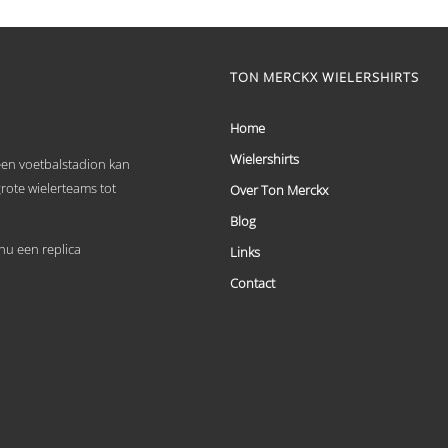
€ 59,95
Dit
tot
product
heeft
€ 69,95
meerdere
TON MERCKX WIELERSHIRTS
variaties.
Deze
optie
Home
kan
Wielershirts
gekozen
 een voetbalstadion kan
worden
grote wielerteams tot
Over Ton Merckx
op
de
Blog
productpagina
u een replica
Links
Contact