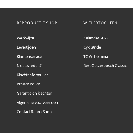
€ 59,95
Dit
tot
product
heeft
€ 69,95
meerdere
REPRODUCTIE SHOP
WIELERTOCHTEN
variaties.
Deze
optie
Werkwijze
Kalender 2023
kan
Levertijden
Cyklistride
gekozen
worden
Klantenservice
TC Wilhelmina
op
de
Niet tevreden?
Bert Oosterbosch Classic
productpagina
Klachtenformulier
Privacy Policy
Garantie en klachten
Algemene voorwaarden
Contact Repro Shop