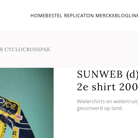
HOME
BESTEL REPLICA
TON MERCKX
BLOG
LIN
08 CYCLOCROSSPAK
SUNWEB (d
2e shirt 2
Wielershirts en wielertrui
gesorteerd op land.