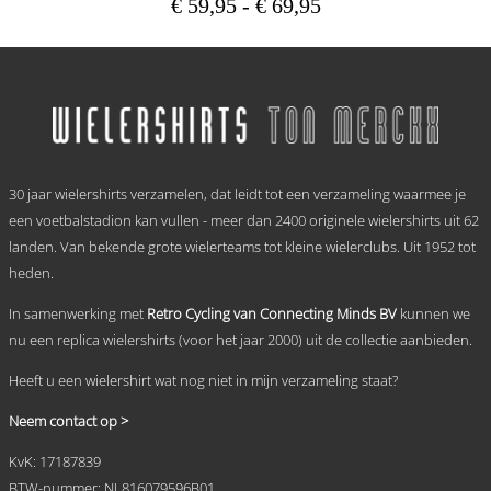
Prijsklasse:
€
59,95
-
€
69,95
€ 59,95
Dit
tot
product
heeft
€ 69,95
meerdere
variaties.
Deze
optie
.
kan
30 jaar wielershirts verzamelen, dat leidt tot een verzameling waarmee je
gekozen
worden
een voetbalstadion kan vullen - meer dan 2400 originele wielershirts uit 62
op
landen. Van bekende grote wielerteams tot kleine wielerclubs. Uit 1952 tot
de
heden.
productpagina
In samenwerking met
Retro Cycling van Connecting Minds BV
kunnen we
nu een replica wielershirts (voor het jaar 2000) uit de collectie aanbieden.
Heeft u een wielershirt wat nog niet in mijn verzameling staat?
Neem contact op >
KvK: 17187839
BTW-nummer: NL816079596B01