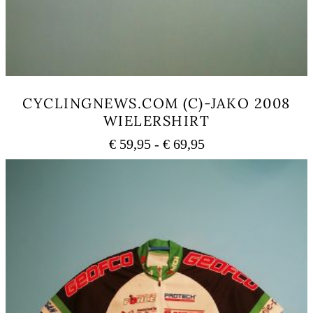
CYCLINGNEWS.COM (C)-JAKO 2008
WIELERSHIRT
Prijsklasse:
€
59,95
-
€
69,95
€ 59,95
Dit
tot
product
heeft
€ 69,95
meerdere
variaties.
Deze
optie
kan
gekozen
worden
op
de