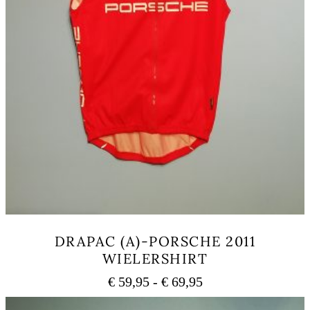
DRAPAC (A)-PORSCHE 2011
WIELERSHIRT
Prijsklasse:
€
59,95
-
€
69,95
€ 59,95
Dit