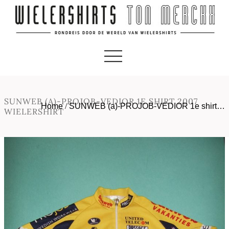
SUNWEB (A)-PROJOB-VEDIOR 1E SHIRT 2007
Home
/
SUNWEB (a)-PROJOB-VEDIOR 1e shirt…
WIELERSHIRT