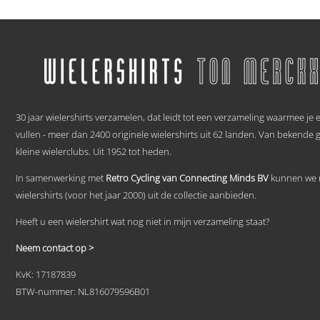
€ 59,95
Dit
tot
product
heeft
€ 69,95
meerdere
variaties.
Deze
optie
.
kan
gekozen
30 jaar wielershirts verzamelen, dat leidt tot een verzameling waarmee je
worden
vullen - meer dan 2400 originele wielershirts uit 62 landen. Van bekende 
op
kleine wielerclubs. Uit 1952 tot heden.
de
productpagina
In samenwerking met
Retro Cycling van Connecting Minds BV
kunnen we n
wielershirts (voor het jaar 2000) uit de collectie aanbieden.
Heeft u een wielershirt wat nog niet in mijn verzameling staat?
Neem contact op >
KvK: 17187839
BTW-nummer: NL816079596B01