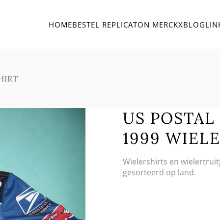
HOME
BESTEL REPLICA
TON MERCKX
BLOG
LIN
HIRT
US POSTAL 
1999 WIEL
Wielershirts en wielertrui
gesorteerd op land.