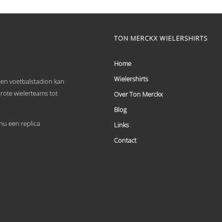
€ 59,95
Dit
tot
product
heeft
€ 69,95
meerdere
TON MERCKX WIELERSHIRTS
variaties.
Deze
optie
Home
kan
Wielershirts
gekozen
 een voetbalstadion kan
worden
grote wielerteams tot
Over Ton Merckx
op
de
Blog
productpagina
u een replica
Links
Contact