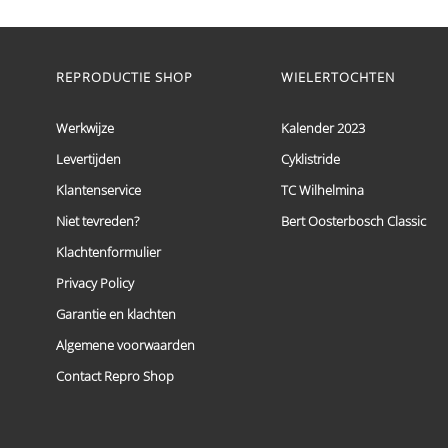
€ 59,95
Dit
tot
product
heeft
€ 69,95
meerdere
REPRODUCTIE SHOP
WIELERTOCHTEN
variaties.
Deze
optie
Werkwijze
Kalender 2023
kan
Levertijden
Cyklistride
gekozen
worden
Klantenservice
TC Wilhelmina
op
de
Niet tevreden?
Bert Oosterbosch Classic
productpagina
Klachtenformulier
Privacy Policy
Garantie en klachten
Algemene voorwaarden
Contact Repro Shop