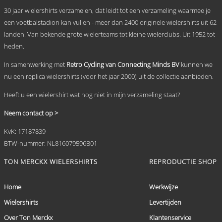
kan
30 jaar wielershirts verzamelen, dat leidt tot een verzameling waarmee je
gekozen
worden
een voetbalstadion kan vullen - meer dan 2400 originele wielershirts uit 62
op
landen. Van bekende grote wielerteams tot kleine wielerclubs. Uit 1952 tot
de
heden.
productpagina
In samenwerking met
Retro Cycling van Connecting Minds BV
kunnen we
nu een replica wielershirts (voor het jaar 2000) uit de collectie aanbieden.
Heeft u een wielershirt wat nog niet in mijn verzameling staat?
Neem contact op >
KvK: 17187839
BTW-nummer: NL816079596B01
TON MERCKX WIELERSHIRTS
REPRODUCTIE SHOP
Home
Werkwijze
Wielershirts
Levertijden
Over Ton Merckx
Klantenservice