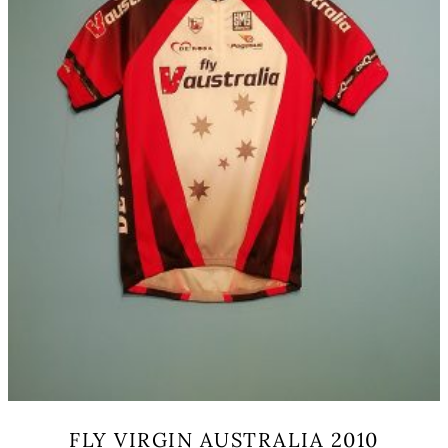
op
de
productpagina
FLY VIRGIN AUSTRALIA 2010