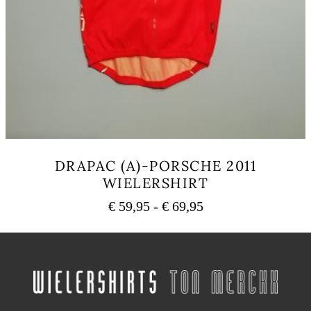
DRAPAC (A)-PORSCHE 2011
WIELERSHIRT
Prijsklasse:
€
59,95
-
€
69,95
€ 59,95
Dit
tot
product
heeft
€ 69,95
meerdere
variaties.
Deze
optie
.