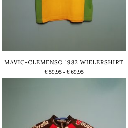
MAVIC-CLEMENSO 1982 WIELERSHIRT
Prijsklasse:
€
59,95
-
€
69,95
€ 59,95
Dit
tot
product
heeft
€ 69,95
meerdere
variaties.
Deze
optie
kan
gekozen
worden